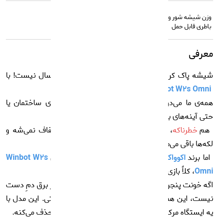
وزن شیشه شور و
6 کیلوگرم
باطری قابل حمل
معرفی
شیشه پاک کردن دیگه فقط برای اسفند ماه و آخر سال نیست! با
Winbot W2s Omni
آشنا شو 😍
همه‌ی ما می‌دونیم تمیز کردن شیشه‌های بلند، نمای ساختمان یا
حتی آینه‌های بزرگ قدی چقدر دردسر داره.
هم
خطرناکه
، هم آخرش اون‌جوری که می‌خوایم شفاف نمی‌شه و
لکه‌ها باقی می‌مونن.
اما برند
اکوواکس (Ecovacs)
با مدل جدیدش یعنی
Winbot W2s
Omni
، کلاً بازی رو عوض کرده!
اگه خونت پنجره‌های زیادی داره یا جایی هستی که پریز برق دمِ دست
نیست، این همون فرشته نجاتیه که دنبالش می‌گشتی. این مدل با
یه ایستگاه مرکزی اومده که همه‌ی دردسرهارو واست حذف می‌کنه.