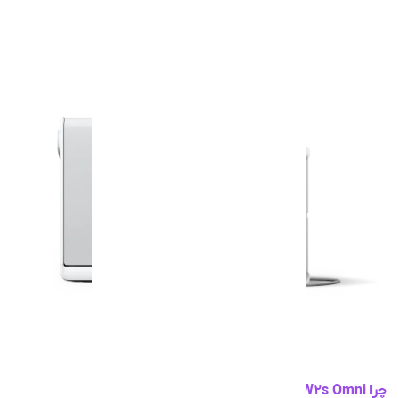
چرا Winbot W2s Omni یکی از بهترین هاست؟