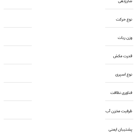
شارژدهی
۵۵ متر مربع با یکبار شارژ
نوع حرکت
WIN-SLAM 4.0 Smart Path
وزن ربات
کمتر از 2 کیلوگرم
قدرت مکش
8000 پاسکال
نوع اسپری
۳ نازل با زاویه باز
فناوری نظافت
TruEdge با دقت 1 میلی‌متر
ظرفیت مخزن آب
80 میلی‌لیتر (مناسب برای ۵۵ متر مربع)
پشتیبان ایمنی
۳۰ دقیقه ماندگاری در صورت قطع برق