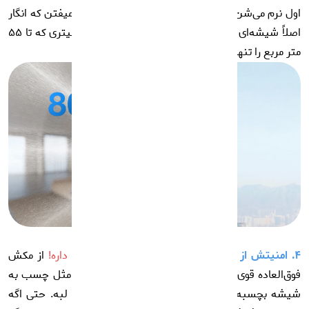
اول نرم می‌شن و بعد با پد مایکروفایبرش جوری برق میفتن که انگار
اصلاً شیشه‌ای وجود نداره! به علاوه مخزت 80 میلی لیتری که تا ۵۵
متر مربع را تنها با یک بار پر کردن تمیز میکنه.
۴. امنیتش از گاوصندوق هم بیشتره!
۱۰ لایه ایمنی داره!
از مکش
فوق‌العاده قوی 8000 پاسکال گرفته که باعث می‌شه مثل چسب به
شیشه بچسبه، تا طناب ایمنی و سیستم تشخیص لبه. حتی اگه