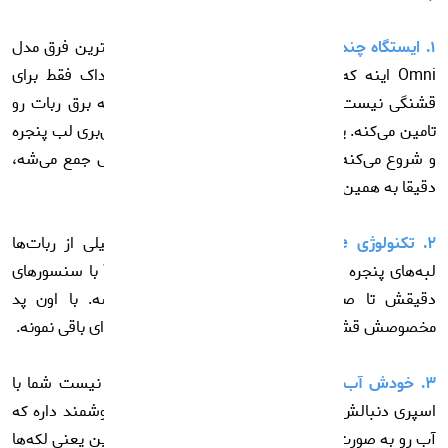
۱. ایستگاه چندمنظوره (دیگه دنبال پریز نگرد!):
بزرگترین فرق مدل
Omni اینه که یه داک خفن همراهش داره. این داک فقط برای
قشنگی نیست؛ توش یه باتری لیتیومی قوی داره که برق ربات رو
تامین می‌کنه. یعنی چی؟ یعنی ربات رو برمی‌داری، می‌بری لب پنجره
و شروع می‌کنه به کار. کابلش هم با یه دکمه خودش جمع می‌شه،
دقیقا به همین آسونی!
۲. تکنولوژی TruEdge (لبه‌ها رو قورت میده):
خیلی از ربات‌ها
لبه‌های پنجره رو کثیف رها می‌کنن، اما W2S Omni با سنسورهای
دقیقش تا صدم میلی‌متر به لبه‌ها نزدیک می‌شه. با اون پد
مخصوصش قشنگ کنج‌ها رو می‌سابه تا هیچ رد و لکه‌ای باقی نمونه.
3. خودش آب اسپری می‌کنه، اونم سه طرفه!
لازم نیست شما با
اسپری دنبالش راه بیفتید! این دستگاه ۳ تا نازل هوشمند داره که
آب رو به صورت مِـه پاش روی شیشه پخش می‌کنه. این یعنی لکه‌ها