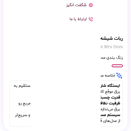
شگفت انگیز
ارتباط با ما
ربات شیشه‌شور Ecovacs Winbot W2s Omni
Ecovacs Winbot W2s Omni
رنگ بندی محصول:
خلاصه مشخصات فنی:
ایستگاه شارژ:
دارای باتری داخلی (بدون نیاز به اتصال مستقیم به
برق موقع کار).
قدرت چسبندگی:
فوق‌العاده بالا (8000 پاسکال)
ظرفیت نظافت:
با یک بار پر کردن مخزن، حدود ۵۵ متر مربع رو
برق می‌ندازه.
سیستم مسیریابی:
WIN-SLAM 4.0 (بسیار هوشمندتر و سریع‌تر
از مدل‌های قبلی به علاوه اپلیکشن)