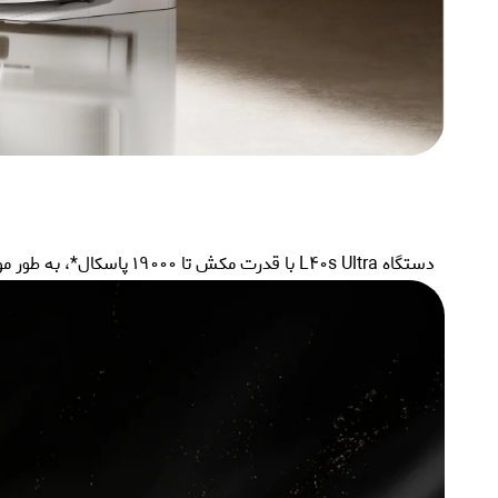
قالیشویی همه کار
دستگاه L40s Ultra با قدرت مکش تا 19000 پاسکال*، به طور موثری زباله‌هایی مانند تکه‌های کاغذ، مو و خاک گربه را از سطوح مختلف جمع‌آوری می‌کند - همه این‌ها در حالی است که بی‌صدا کار می‌کند.