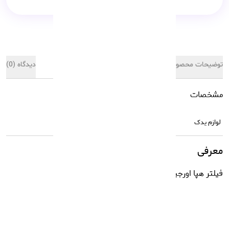
توضیحات محصول
مشخصات کالا
دیدگاه (0)
مشخصات
لوازم یدک
لوازم یدک
معرفی
فیلتر هپا اورجینال جارو رباتیک شیائومی Vacuum 5
مشاهده بیشتر