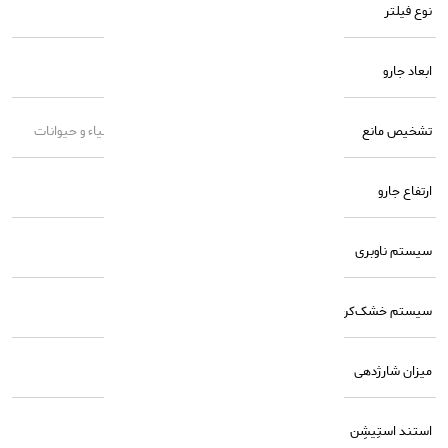
نوع فیلتر
HEPA (ضد حساسیت و قابل شستشو)
ابعاد جارو
۳۵ × ۳۵ سانتیمتر
تشخیص مانع
Reactive AI با قابلیت تشخیص هوشمند اشیاء و حیوانات
ارتفاع جارو
9.7 سانتی‌متر
سیستم ناوبری
Lidar LDS با زاویه ۱۲۰ درجه
سیستم خشک‌کن
باد گرم ۵۵ درجه سانتی‌گراد
میزان شارژدهی
بسته به میزان استفاده متغیر است
استند استِیشِن
دارد