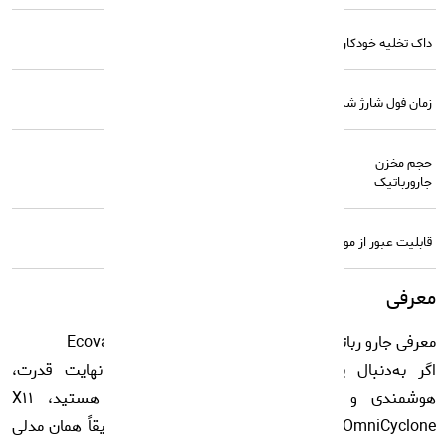
داک تخلیه خودکار
دارد
زمان فول شارژ شدن
120 دقیقه
حجم مخزن
۴۳۰ میلی لیتر
جارورباتیک
قابلیت عبور از موانع
تا ۲ سانتی‌متر
معرفی
معرفی جارو رباتیک Ecovacs DEEBOT X11 OmniCyclone
اگر به‌دنبال یک جارورباتیک واقعاً پرچم‌دار با نهایت قدرت،
هوشمندی و کمترین نیاز به دخالت دستی هستید، X11
OmniCyclone جدیدترین شاهکار برند Ecovacs دقیقاً همان مدلی