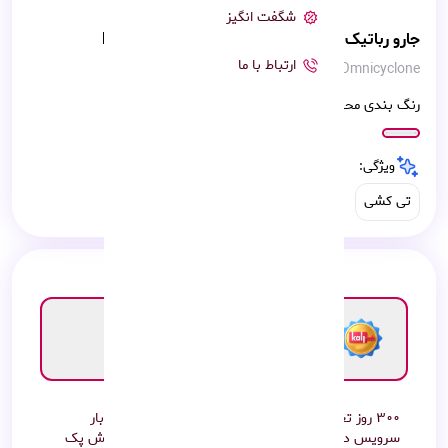
شگفت انگیز
جارو رباتیک اکووکس Ecovacs X11 Omnicyclone
ارتباط با ما
Ecovacs X11 Omnicyclone
رنگ بندی محصول:
ویژگی:
تی کشی
گارانتی ویژه کالی ناب
10 ماه گارانتی محصول
هزینه گارانتی : رایگان
۳۰۰ روز تعویض فوری ۲۴ ماه گارانتی قطعات رایگان ۲بار
سرویس دوره ایی رایگان پشتیبانی دائمی نصب و آموزش پک