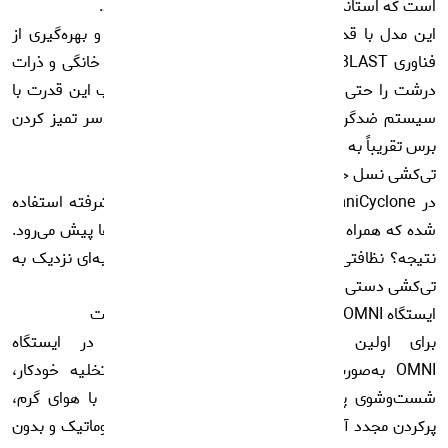
است که استانداردهای نظافت خانگی را جابه‌جا می‌کند.
این مدل با قدرت مکش استثنایی ۱۹,۸۰۰ پاسکال و بهره‌گیری از
فناوری BLAST، گردوغبارهای عمیق، موهای حیوانات خانگی و ذرات
درشت را حتی از عمق فرش‌ها بیرون می‌کشد. ترکیب این قدرت با
سیستم ضدگره ZeroTangle 3.0 باعث می‌شود دردسر تمیز کردن
برس تقریباً به صفر برسد.
تی‌کشی نسل جدید با OZMO ROLLER 2.0
در X11 OmniCyclone از سیستم تی‌کشی رولی پیشرفته استفاده
شده که همراه با TruEdge 3.0 تا لبه دیوار و گوشه‌ها پیش می‌رود.
نتیجه؟ نظافتی دقیق، یکنواخت و بدون رد آب؛ تجربه‌ای نزدیک به
تی‌کشی دستی اما کاملاً هوشمند و خودکار.
ایستگاه OMNI بدون کیسه؛ نظافت واقعیِ بدون دخالت
برای اولین بار فناوری PureCyclone 2.0 در ایستگاه
OMNI به‌صورت بدون کیسه ارائه شده است. تخلیه خودکار،
شست‌وشوی پد با آب داغ ۷۵ درجه، خشک‌کردن با هوای گرم،
پرکردن مجدد آب و توزیع محلول شوینده؛ همه‌چیز اتوماتیک و بدون