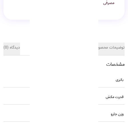
مصرفی
توضیحات محصول
مشخصات کالا
دیدگاه (0)
مشخصات
باتری
6400 میلی آمپر ساعت
قدرت مکش
19500 پاسکال
وزن جارو
۴.۵ کیلوگرم