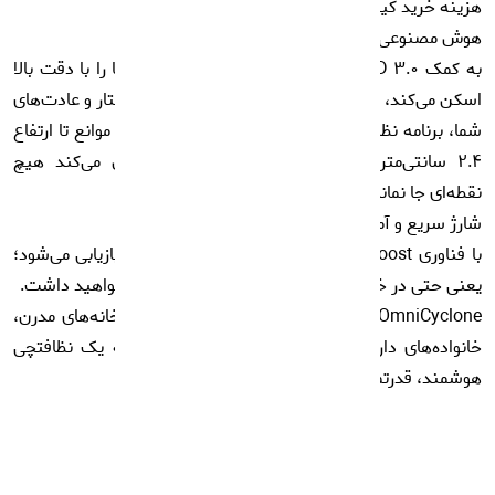
هزینه خرید کیسه مصرفی.
هوش مصنوعی واقعی با AGENT YIKO
به کمک AIVI 3D 3.0 و LiDAR، این ربات خانه شما را با دقت بالا
اسکن می‌کند، موانع را تشخیص می‌دهد و با تحلیل رفتار و عادت‌های
شما، برنامه نظافت اختصاصی طراحی می‌کند. عبور از موانع تا ارتفاع
۲.۴ سانتی‌متر با سیستم TruePass نیز تضمین می‌کند هیچ
نقطه‌ای جا نماند.
شارژ سریع و آماده‌به‌کار
با فناوری PowerBoost تنها در ۳ دقیقه، ۶٪ باتری بازیابی می‌شود؛
یعنی حتی در خانه‌های بزرگ هم وقفه‌ای در نظافت نخواهید داشت.
Ecovacs X11 OmniCyclone انتخابی ایده‌آل برای خانه‌های مدرن،
خانواده‌های دارای حیوان خانگی و کاربرانی است که یک نظافتچی
هوشمند، قدرتمند و کاملاً خودکار می‌خواهند.
مشاهده بیشتر