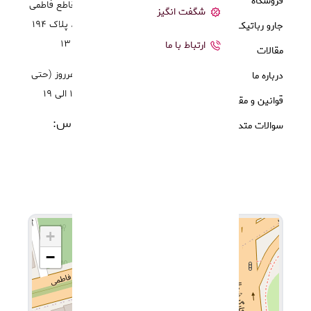
فروشگاه
آدرس:
تهران، تقاطع فاطمی
شگفت انگیز
و کارگر (برفاطمی) ، پلاک 194
جارو رباتیک
، طبقه دوم ، زنگ 13
ارتباط با ما
مقالات
ساعت کاری:
هرروز (حتی
درباره ما
روزهای تعطیل): 10 الی 19
قوانین و مقررات
شماره های تماس:
سوالات متداول
-
09104300464
09104300475
+
−