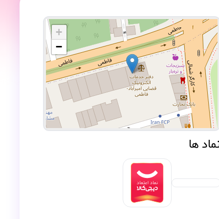
+
−
ماد ها