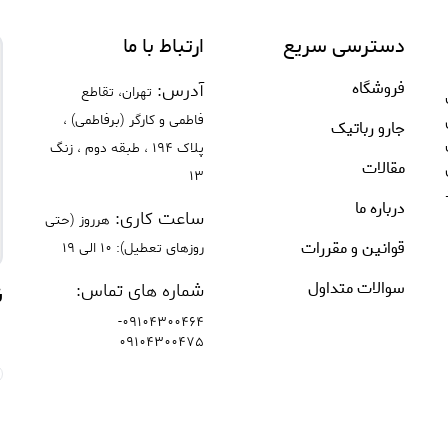
دسترسی سریع
ارتباط با ما
فروشگاه
آدرس:
تهران، تقاطع
ی
فاطمی و کارگر (برفاطمی) ،
جارو رباتیک
پلاک 194 ، طبقه دوم ، زنگ
مقالات
13
درباره ما
ساعت کاری:
هرروز (حتی
قوانین و مقررات
روزهای تعطیل): 10 الی 19
سوالات متداول
شماره های تماس:
ن
-
09104300464
09104300475